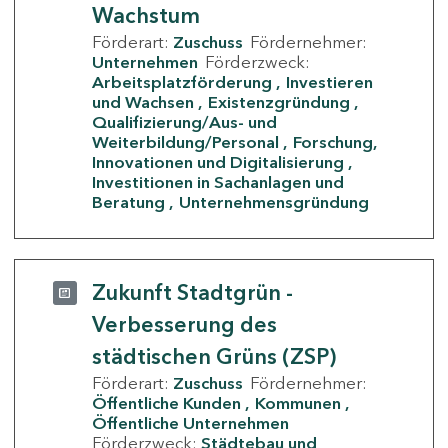
Wachstum
Förderart:
Zuschuss
Fördernehmer:
Unternehmen
Förderzweck:
Arbeitsplatzförderung
Investieren
und Wachsen
Existenzgründung
Qualifizierung/Aus- und
Weiterbildung/Personal
Forschung,
Innovationen und Digitalisierung
Investitionen in Sachanlagen und
Beratung
Unternehmensgründung
Zukunft Stadtgrün -
Verbesserung des
städtischen Grüns (ZSP)
Förderart:
Zuschuss
Fördernehmer:
Öffentliche Kunden
Kommunen
Öffentliche Unternehmen
Förderzweck:
Städtebau und