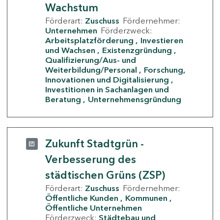
Wachstum
Förderart:
Zuschuss
Fördernehmer:
Unternehmen
Förderzweck:
Arbeitsplatzförderung
Investieren
und Wachsen
Existenzgründung
Qualifizierung/Aus- und
Weiterbildung/Personal
Forschung,
Innovationen und Digitalisierung
Investitionen in Sachanlagen und
Beratung
Unternehmensgründung
Zukunft Stadtgrün -
Verbesserung des
städtischen Grüns (ZSP)
Förderart:
Zuschuss
Fördernehmer:
Öffentliche Kunden
Kommunen
Öffentliche Unternehmen
Förderzweck:
Städtebau und