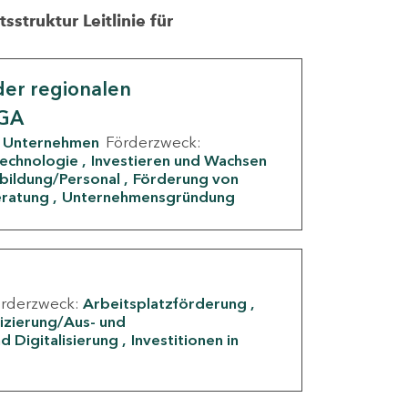
struktur Leitlinie für
er regionalen
IGA
Unternehmen
Förderzweck:
Technologie
Investieren und Wachsen
rbildung/Personal
Förderung von
eratung
Unternehmensgründung
örderzweck:
Arbeitsplatzförderung
fizierung/Aus- und
d Digitalisierung
Investitionen in
g