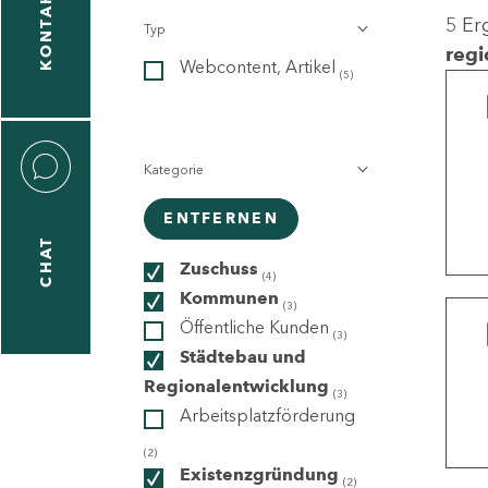
KONTAKT
5 Er
Typ
gen
regi
Webcontent, Artikel
n
(5)
Kategorie
ENTFERNEN
CHAT
icecenter
Zuschuss
(4)
Kommunen
(3)
Öffentliche Kunden
(3)
taktformular
Städtebau und
Regionalentwicklung
(3)
Arbeitsplatzförderung
erportal
(2)
Existenzgründung
(2)