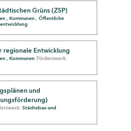
tädtischen Grüns (ZSP)
den
Kommunen
Öffentliche
entwicklung
r regionale Entwicklung
den
Kommunen
Förderzweck:
ngsplänen und
nungsförderung)
derzweck:
Städtebau und