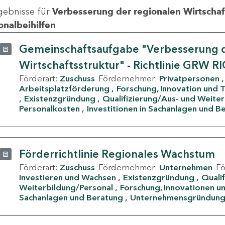
gebnisse für
Verbesserung der regionalen Wirtschafts
onalbeihilfen
Gemeinschaftsaufgabe "Verbesserung d
Wirtschaftsstruktur" - Richtlinie GRW R
Förderart:
Zuschuss
Fördernehmer:
Privatpersonen
Arbeitsplatzförderung
Forschung, Innovation und 
Existenzgründung
Qualifizierung/Aus- und Weite
Personalkosten
Investitionen in Sachanlagen und B
Förderrichtlinie Regionales Wachstum
Förderart:
Zuschuss
Fördernehmer:
Unternehmen
F
Investieren und Wachsen
Existenzgründung
Quali
Weiterbildung/Personal
Forschung, Innovationen un
Sachanlagen und Beratung
Unternehmensgründun