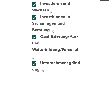
Investieren und
Wachsen
(2)
ndorte
Investitionen in
Sachanlagen und
Beratung
(2)
Qualifizierung/Aus-
und
Weiterbildung/Personal
(2)
Unternehmensgründ
ung
(2)