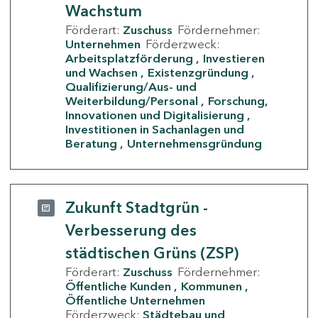
Wachstum
Förderart:
Zuschuss
Fördernehmer:
Unternehmen
Förderzweck:
Arbeitsplatzförderung
Investieren
und Wachsen
Existenzgründung
Qualifizierung/Aus- und
Weiterbildung/Personal
Forschung,
Innovationen und Digitalisierung
Investitionen in Sachanlagen und
Beratung
Unternehmensgründung
Zukunft Stadtgrün -
Verbesserung des
städtischen Grüns (ZSP)
Förderart:
Zuschuss
Fördernehmer:
Öffentliche Kunden
Kommunen
Öffentliche Unternehmen
Förderzweck:
Städtebau und