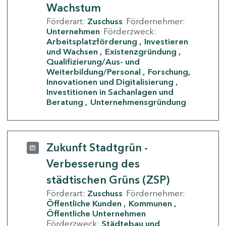
Wachstum
Förderart:
Zuschuss
Fördernehmer:
Unternehmen
Förderzweck:
Arbeitsplatzförderung
Investieren
und Wachsen
Existenzgründung
Qualifizierung/Aus- und
Weiterbildung/Personal
Forschung,
Innovationen und Digitalisierung
Investitionen in Sachanlagen und
Beratung
Unternehmensgründung
Zukunft Stadtgrün -
Verbesserung des
städtischen Grüns (ZSP)
Förderart:
Zuschuss
Fördernehmer:
Öffentliche Kunden
Kommunen
Öffentliche Unternehmen
Förderzweck:
Städtebau und