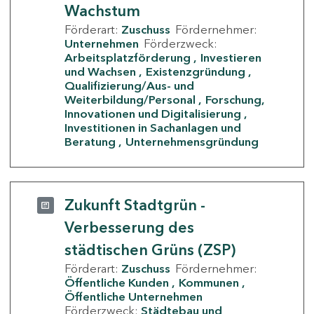
Wachstum
Förderart:
Zuschuss
Fördernehmer:
Unternehmen
Förderzweck:
Arbeitsplatzförderung
Investieren
und Wachsen
Existenzgründung
Qualifizierung/Aus- und
Weiterbildung/Personal
Forschung,
Innovationen und Digitalisierung
Investitionen in Sachanlagen und
Beratung
Unternehmensgründung
Zukunft Stadtgrün -
Verbesserung des
städtischen Grüns (ZSP)
Förderart:
Zuschuss
Fördernehmer:
Öffentliche Kunden
Kommunen
Öffentliche Unternehmen
Förderzweck:
Städtebau und