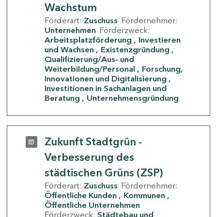
Wachstum
Förderart:
Zuschuss
Fördernehmer:
Unternehmen
Förderzweck:
Arbeitsplatzförderung
Investieren
und Wachsen
Existenzgründung
Qualifizierung/Aus- und
Weiterbildung/Personal
Forschung,
Innovationen und Digitalisierung
Investitionen in Sachanlagen und
Beratung
Unternehmensgründung
Zukunft Stadtgrün -
Verbesserung des
städtischen Grüns (ZSP)
Förderart:
Zuschuss
Fördernehmer:
Öffentliche Kunden
Kommunen
Öffentliche Unternehmen
Förderzweck:
Städtebau und