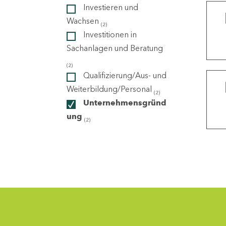
Investieren und
Wachsen
(2)
ndorte
Investitionen in
Sachanlagen und Beratung
(2)
Qualifizierung/Aus- und
Weiterbildung/Personal
(2)
Unternehmensgründ
ung
(2)