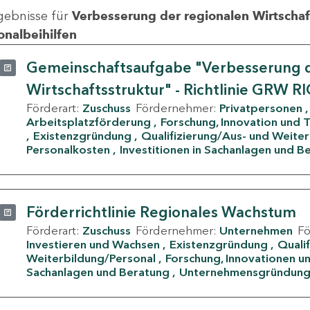
gebnisse für
Verbesserung der regionalen Wirtschafts
onalbeihilfen
Gemeinschaftsaufgabe "Verbesserung d
Wirtschaftsstruktur" - Richtlinie GRW R
Förderart:
Zuschuss
Fördernehmer:
Privatpersonen
Arbeitsplatzförderung
Forschung, Innovation und 
Existenzgründung
Qualifizierung/Aus- und Weite
Personalkosten
Investitionen in Sachanlagen und B
Förderrichtlinie Regionales Wachstum
Förderart:
Zuschuss
Fördernehmer:
Unternehmen
F
Investieren und Wachsen
Existenzgründung
Quali
Weiterbildung/Personal
Forschung, Innovationen un
Sachanlagen und Beratung
Unternehmensgründun