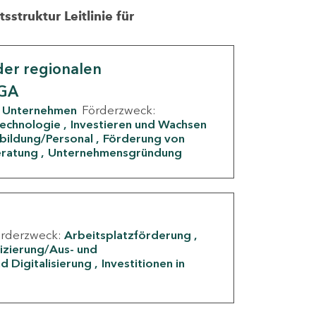
struktur Leitlinie für
er regionalen
IGA
Unternehmen
Förderzweck:
Technologie
Investieren und Wachsen
rbildung/Personal
Förderung von
eratung
Unternehmensgründung
örderzweck:
Arbeitsplatzförderung
fizierung/Aus- und
d Digitalisierung
Investitionen in
g