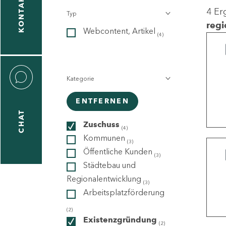
KONTAKT
4 Er
Typ
gen
regi
Webcontent, Artikel
n
(4)
Kategorie
ENTFERNEN
CHAT
icecenter
Zuschuss
(4)
Kommunen
(3)
Öffentliche Kunden
(3)
taktformular
Städtebau und
Regionalentwicklung
(3)
Arbeitsplatzförderung
erportal
(2)
Existenzgründung
(2)