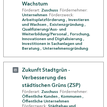
Wachstum
Förderart:
Zuschuss
Fördernehmer:
Unternehmen
Förderzweck:
Arbeitsplatzförderung
Investieren
und Wachsen
Existenzgründung
Qualifizierung/Aus- und
Weiterbildung/Personal
Forschung,
Innovationen und Digitalisierung
Investitionen in Sachanlagen und
Beratung
Unternehmensgründung
Zukunft Stadtgrün -
Verbesserung des
städtischen Grüns (ZSP)
Förderart:
Zuschuss
Fördernehmer:
Öffentliche Kunden
Kommunen
Öffentliche Unternehmen
Förderzweck:
Städtebau und