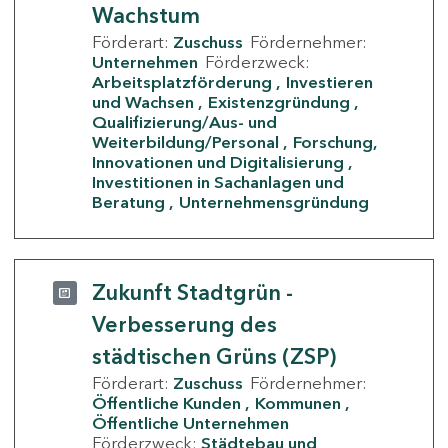
Wachstum
Förderart:
Zuschuss
Fördernehmer:
Unternehmen
Förderzweck:
Arbeitsplatzförderung
Investieren
und Wachsen
Existenzgründung
Qualifizierung/Aus- und
Weiterbildung/Personal
Forschung,
Innovationen und Digitalisierung
Investitionen in Sachanlagen und
Beratung
Unternehmensgründung
Zukunft Stadtgrün -
Verbesserung des
städtischen Grüns (ZSP)
Förderart:
Zuschuss
Fördernehmer:
Öffentliche Kunden
Kommunen
Öffentliche Unternehmen
Förderzweck:
Städtebau und