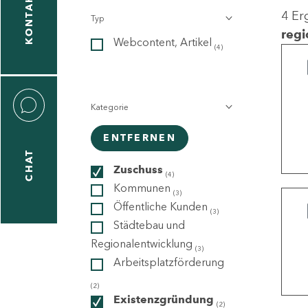
KONTAKT
4 Er
Typ
gen
regi
Webcontent, Artikel
n
(4)
Kategorie
ENTFERNEN
CHAT
icecenter
Zuschuss
(4)
Kommunen
(3)
Öffentliche Kunden
(3)
taktformular
Städtebau und
Regionalentwicklung
(3)
Arbeitsplatzförderung
erportal
(2)
Existenzgründung
(2)