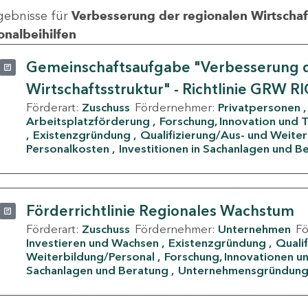
gebnisse für
Verbesserung der regionalen Wirtschafts
onalbeihilfen
Gemeinschaftsaufgabe "Verbesserung d
Wirtschaftsstruktur" - Richtlinie GRW R
Förderart:
Zuschuss
Fördernehmer:
Privatpersonen
Arbeitsplatzförderung
Forschung, Innovation und 
Existenzgründung
Qualifizierung/Aus- und Weite
Personalkosten
Investitionen in Sachanlagen und B
Förderrichtlinie Regionales Wachstum
Förderart:
Zuschuss
Fördernehmer:
Unternehmen
F
Investieren und Wachsen
Existenzgründung
Quali
Weiterbildung/Personal
Forschung, Innovationen un
Sachanlagen und Beratung
Unternehmensgründun