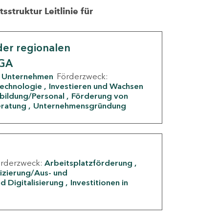
struktur Leitlinie für
er regionalen
IGA
Unternehmen
Förderzweck:
Technologie
Investieren und Wachsen
rbildung/Personal
Förderung von
eratung
Unternehmensgründung
örderzweck:
Arbeitsplatzförderung
fizierung/Aus- und
d Digitalisierung
Investitionen in
g