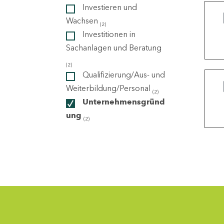
Investieren und
Wachsen
(2)
ndorte
Investitionen in
Sachanlagen und Beratung
(2)
Qualifizierung/Aus- und
Weiterbildung/Personal
(2)
Unternehmensgründ
ung
(2)