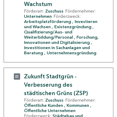
Wachstum
Förderart:
Zuschuss
Fördernehmer:
Unternehmen
Förderzweck:
Arbeitsplatzförderung
Investieren
und Wachsen
Existenzgründung
Qualifizierung/Aus- und
Weiterbildung/Personal
Forschung,
Innovationen und Digitalisierung
Investitionen in Sachanlagen und
Beratung
Unternehmensgründung
Zukunft Stadtgrün -
Verbesserung des
städtischen Grüns (ZSP)
Förderart:
Zuschuss
Fördernehmer:
Öffentliche Kunden
Kommunen
Öffentliche Unternehmen
Förderzweck:
Städtebau und