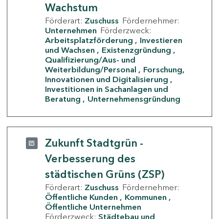
Wachstum
Förderart:
Zuschuss
Fördernehmer:
Unternehmen
Förderzweck:
Arbeitsplatzförderung
Investieren
und Wachsen
Existenzgründung
Qualifizierung/Aus- und
Weiterbildung/Personal
Forschung,
Innovationen und Digitalisierung
Investitionen in Sachanlagen und
Beratung
Unternehmensgründung
Zukunft Stadtgrün -
Verbesserung des
städtischen Grüns (ZSP)
Förderart:
Zuschuss
Fördernehmer:
Öffentliche Kunden
Kommunen
Öffentliche Unternehmen
Förderzweck:
Städtebau und