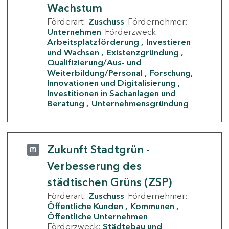
Wachstum
Förderart:
Zuschuss
Fördernehmer:
Unternehmen
Förderzweck:
Arbeitsplatzförderung
Investieren
und Wachsen
Existenzgründung
Qualifizierung/Aus- und
Weiterbildung/Personal
Forschung,
Innovationen und Digitalisierung
Investitionen in Sachanlagen und
Beratung
Unternehmensgründung
Zukunft Stadtgrün -
Verbesserung des
städtischen Grüns (ZSP)
Förderart:
Zuschuss
Fördernehmer:
Öffentliche Kunden
Kommunen
Öffentliche Unternehmen
Förderzweck:
Städtebau und