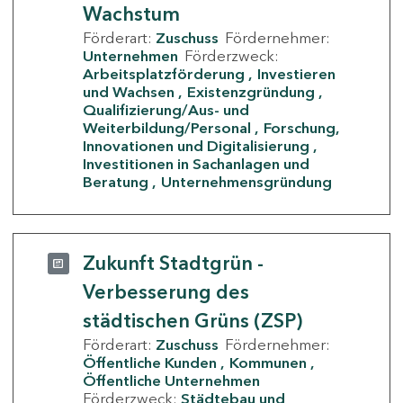
Wachstum
Förderart:
Zuschuss
Fördernehmer:
Unternehmen
Förderzweck:
Arbeitsplatzförderung
Investieren
und Wachsen
Existenzgründung
Qualifizierung/Aus- und
Weiterbildung/Personal
Forschung,
Innovationen und Digitalisierung
Investitionen in Sachanlagen und
Beratung
Unternehmensgründung
Zukunft Stadtgrün -
Verbesserung des
städtischen Grüns (ZSP)
Förderart:
Zuschuss
Fördernehmer:
Öffentliche Kunden
Kommunen
Öffentliche Unternehmen
Förderzweck:
Städtebau und