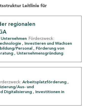
struktur Leitlinie für
er regionalen
IGA
Unternehmen
Förderzweck:
Technologie
Investieren und Wachsen
rbildung/Personal
Förderung von
eratung
Unternehmensgründung
örderzweck:
Arbeitsplatzförderung
fizierung/Aus- und
d Digitalisierung
Investitionen in
g