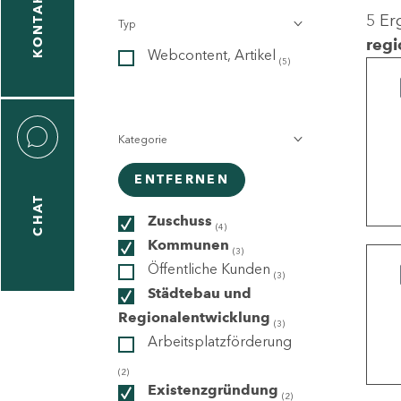
KONTAKT
5 Er
Typ
gen
regi
Webcontent, Artikel
n
(5)
Kategorie
ENTFERNEN
CHAT
icecenter
Zuschuss
(4)
Kommunen
(3)
Öffentliche Kunden
(3)
taktformular
Städtebau und
Regionalentwicklung
(3)
Arbeitsplatzförderung
erportal
(2)
Existenzgründung
(2)