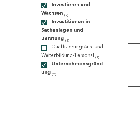
Investieren und
Wachsen
(2)
ndorte
Investitionen in
Sachanlagen und
Beratung
(2)
Qualifizierung/Aus- und
Weiterbildung/Personal
(2)
Unternehmensgründ
ung
(2)