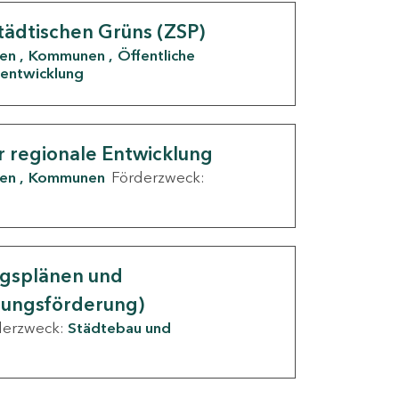
tädtischen Grüns (ZSP)
den
Kommunen
Öffentliche
entwicklung
r regionale Entwicklung
den
Kommunen
Förderzweck:
ngsplänen und
nungsförderung)
derzweck:
Städtebau und