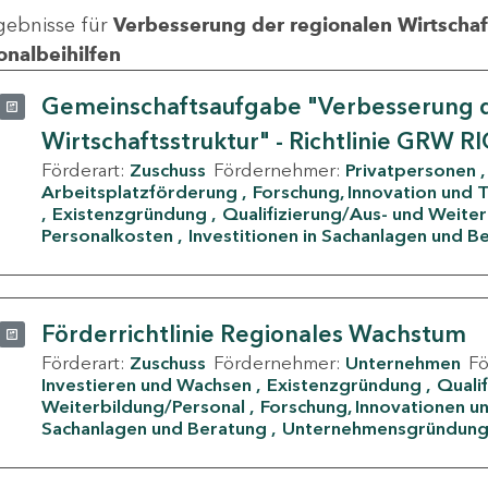
gebnisse für
Verbesserung der regionalen Wirtschafts
onalbeihilfen
Gemeinschaftsaufgabe "Verbesserung d
Wirtschaftsstruktur" - Richtlinie GRW R
Förderart:
Zuschuss
Fördernehmer:
Privatpersonen
Arbeitsplatzförderung
Forschung, Innovation und 
Existenzgründung
Qualifizierung/Aus- und Weite
Personalkosten
Investitionen in Sachanlagen und B
Förderrichtlinie Regionales Wachstum
Förderart:
Zuschuss
Fördernehmer:
Unternehmen
F
Investieren und Wachsen
Existenzgründung
Quali
Weiterbildung/Personal
Forschung, Innovationen un
Sachanlagen und Beratung
Unternehmensgründun