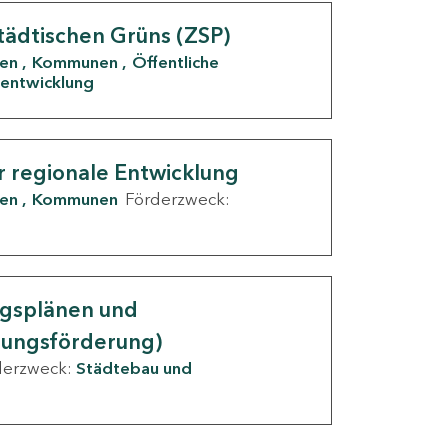
tädtischen Grüns (ZSP)
den
Kommunen
Öffentliche
entwicklung
r regionale Entwicklung
den
Kommunen
Förderzweck:
ngsplänen und
nungsförderung)
derzweck:
Städtebau und