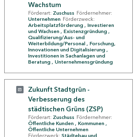
Wachstum
Förderart:
Zuschuss
Fördernehmer:
Unternehmen
Förderzweck:
Arbeitsplatzförderung
Investieren
und Wachsen
Existenzgründung
Qualifizierung/Aus- und
Weiterbildung/Personal
Forschung,
Innovationen und Digitalisierung
Investitionen in Sachanlagen und
Beratung
Unternehmensgründung
Zukunft Stadtgrün -
Verbesserung des
städtischen Grüns (ZSP)
Förderart:
Zuschuss
Fördernehmer:
Öffentliche Kunden
Kommunen
Öffentliche Unternehmen
Förderzweck:
Städtebau und