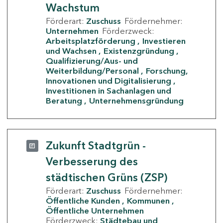
Wachstum
Förderart:
Zuschuss
Fördernehmer:
Unternehmen
Förderzweck:
Arbeitsplatzförderung
Investieren
und Wachsen
Existenzgründung
Qualifizierung/Aus- und
Weiterbildung/Personal
Forschung,
Innovationen und Digitalisierung
Investitionen in Sachanlagen und
Beratung
Unternehmensgründung
Zukunft Stadtgrün -
Verbesserung des
städtischen Grüns (ZSP)
Förderart:
Zuschuss
Fördernehmer:
Öffentliche Kunden
Kommunen
Öffentliche Unternehmen
Förderzweck:
Städtebau und