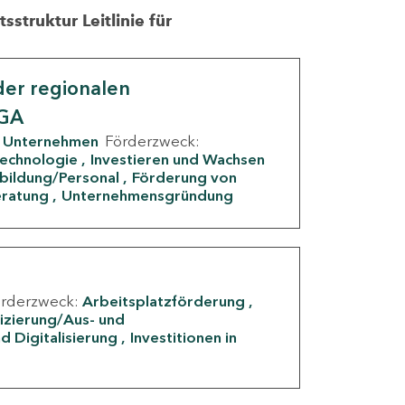
struktur Leitlinie für
er regionalen
IGA
Unternehmen
Förderzweck:
Technologie
Investieren und Wachsen
rbildung/Personal
Förderung von
eratung
Unternehmensgründung
örderzweck:
Arbeitsplatzförderung
fizierung/Aus- und
d Digitalisierung
Investitionen in
g