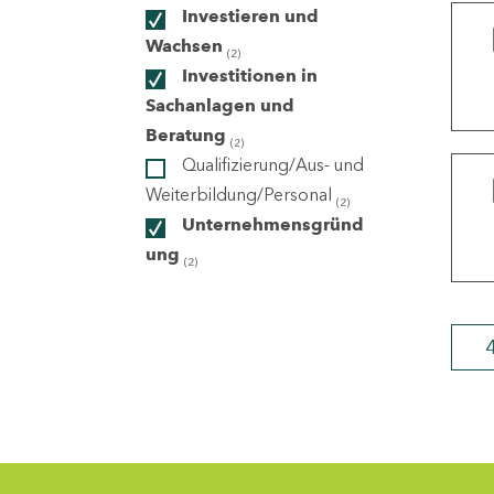
Investieren und
Wachsen
(2)
ndorte
Investitionen in
Sachanlagen und
Beratung
(2)
Qualifizierung/Aus- und
Weiterbildung/Personal
(2)
Unternehmensgründ
ung
(2)