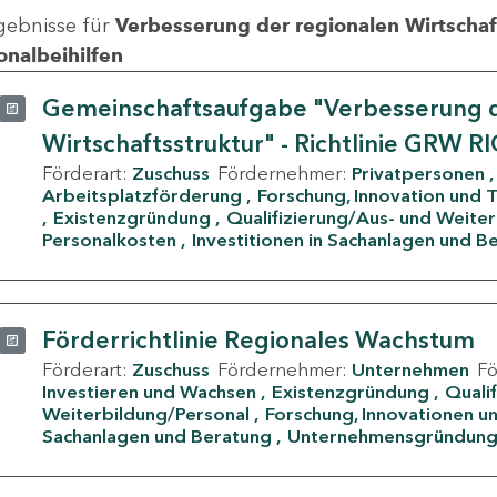
gebnisse für
Verbesserung der regionalen Wirtschafts
onalbeihilfen
Gemeinschaftsaufgabe "Verbesserung d
Wirtschaftsstruktur" - Richtlinie GRW R
Förderart:
Zuschuss
Fördernehmer:
Privatpersonen
Arbeitsplatzförderung
Forschung, Innovation und 
Existenzgründung
Qualifizierung/Aus- und Weite
Personalkosten
Investitionen in Sachanlagen und B
Förderrichtlinie Regionales Wachstum
Förderart:
Zuschuss
Fördernehmer:
Unternehmen
F
Investieren und Wachsen
Existenzgründung
Quali
Weiterbildung/Personal
Forschung, Innovationen un
Sachanlagen und Beratung
Unternehmensgründun