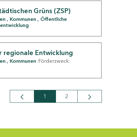
tädtischen Grüns (ZSP)
den
Kommunen
Öffentliche
entwicklung
r regionale Entwicklung
den
Kommunen
Förderzweck:
1
2
Seite
Seite