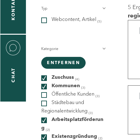
KONTAKT
5 Er
Typ
gen
regi
Webcontent, Artikel
n
(5)
Kategorie
ENTFERNEN
CHAT
icecenter
Zuschuss
(4)
Kommunen
(3)
Öffentliche Kunden
(3)
taktformular
Städtebau und
Regionalentwicklung
(3)
Arbeitsplatzförderun
g
erportal
(2)
Existenzgründung
(2)