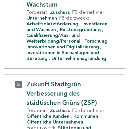
Wachstum
Förderart:
Zuschuss
Fördernehmer:
Unternehmen
Förderzweck:
Arbeitsplatzförderung
Investieren
und Wachsen
Existenzgründung
Qualifizierung/Aus- und
Weiterbildung/Personal
Forschung,
Innovationen und Digitalisierung
Investitionen in Sachanlagen und
Beratung
Unternehmensgründung
Zukunft Stadtgrün -
Verbesserung des
städtischen Grüns (ZSP)
Förderart:
Zuschuss
Fördernehmer:
Öffentliche Kunden
Kommunen
Öffentliche Unternehmen
Förderzweck:
Städtebau und