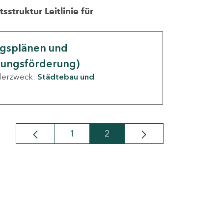
struktur Leitlinie für
ngsplänen und
nungsförderung)
derzweck:
Städtebau und
1
2
Seite
Seite