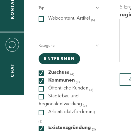
KONTAKT
5 Er
Typ
gen
regi
Webcontent, Artikel
n
(5)
Kategorie
ENTFERNEN
CHAT
icecenter
Zuschuss
(4)
Kommunen
(3)
Öffentliche Kunden
(3)
taktformular
Städtebau und
Regionalentwicklung
(3)
Arbeitsplatzförderung
erportal
(2)
Existenzgründung
(2)