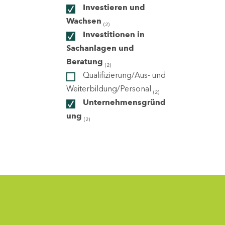
Investieren und
Wachsen
(2)
ndorte
Investitionen in
Sachanlagen und
Beratung
(2)
Qualifizierung/Aus- und
Weiterbildung/Personal
(2)
Unternehmensgründ
ung
(2)