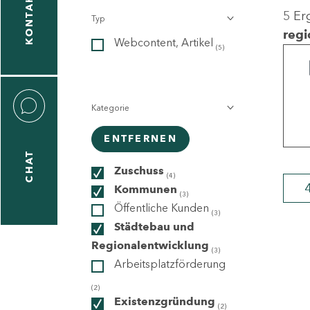
KONTAKT
5 Er
Typ
gen
regi
Webcontent, Artikel
n
(5)
Kategorie
ENTFERNEN
CHAT
icecenter
Zuschuss
(4)
Kommunen
(3)
Öffentliche Kunden
(3)
taktformular
Städtebau und
Regionalentwicklung
(3)
Arbeitsplatzförderung
erportal
(2)
Existenzgründung
(2)