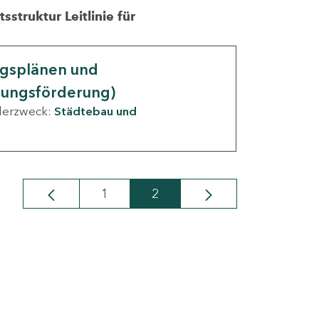
struktur Leitlinie für
ngsplänen und
nungsförderung)
derzweck:
Städtebau und
1
2
Seite
Seite