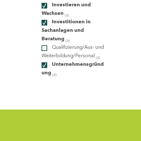
Investieren und
Wachsen
(2)
ndorte
Investitionen in
Sachanlagen und
Beratung
(2)
Qualifizierung/Aus- und
Weiterbildung/Personal
(2)
Unternehmensgründ
ung
(2)