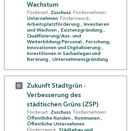
Wachstum
Förderart:
Zuschuss
Fördernehmer:
Unternehmen
Förderzweck:
Arbeitsplatzförderung
Investieren
und Wachsen
Existenzgründung
Qualifizierung/Aus- und
Weiterbildung/Personal
Forschung,
Innovationen und Digitalisierung
Investitionen in Sachanlagen und
Beratung
Unternehmensgründung
Zukunft Stadtgrün -
Verbesserung des
städtischen Grüns (ZSP)
Förderart:
Zuschuss
Fördernehmer:
Öffentliche Kunden
Kommunen
Öffentliche Unternehmen
Förderzweck:
Städtebau und