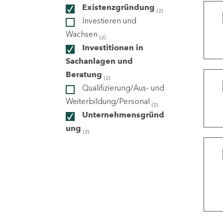
Existenzgründung
(2)
Investieren und
ndorte
Wachsen
(2)
Investitionen in
Sachanlagen und
Beratung
(2)
Qualifizierung/Aus- und
Weiterbildung/Personal
(2)
Unternehmensgründ
ung
(2)