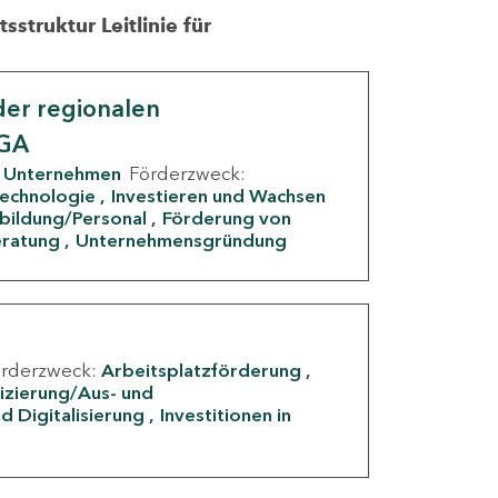
struktur Leitlinie für
er regionalen
IGA
Unternehmen
Förderzweck:
Technologie
Investieren und Wachsen
rbildung/Personal
Förderung von
eratung
Unternehmensgründung
örderzweck:
Arbeitsplatzförderung
fizierung/Aus- und
d Digitalisierung
Investitionen in
g