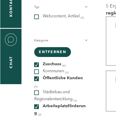
KONTAKT
5 Er
Typ
gen
regi
Webcontent, Artikel
n
(5)
Kategorie
ENTFERNEN
CHAT
icecenter
Zuschuss
(4)
Kommunen
(3)
Öffentliche Kunden
taktformular
(3)
Städtebau und
Regionalentwicklung
(3)
Arbeitsplatzförderun
erportal
g
(2)