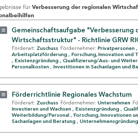
gebnisse für
Verbesserung der regionalen Wirtschafts
onalbeihilfen
Gemeinschaftsaufgabe "Verbesserung d
Wirtschaftsstruktur" - Richtlinie GRW R
Förderart:
Zuschuss
Fördernehmer:
Privatpersonen
Arbeitsplatzförderung
Forschung, Innovation und 
Existenzgründung
Qualifizierung/Aus- und Weite
Personalkosten
Investitionen in Sachanlagen und B
Förderrichtlinie Regionales Wachstum
Förderart:
Zuschuss
Fördernehmer:
Unternehmen
F
Investieren und Wachsen
Existenzgründung
Quali
Weiterbildung/Personal
Forschung, Innovationen un
Sachanlagen und Beratung
Unternehmensgründun