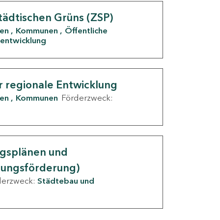
tädtischen Grüns (ZSP)
den
Kommunen
Öffentliche
entwicklung
r regionale Entwicklung
den
Kommunen
Förderzweck:
ngsplänen und
nungsförderung)
derzweck:
Städtebau und