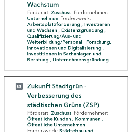
Wachstum
Förderart:
Zuschuss
Fördernehmer:
Unternehmen
Förderzweck:
Arbeitsplatzförderung
Investieren
und Wachsen
Existenzgründung
Qualifizierung/Aus- und
Weiterbildung/Personal
Forschung,
Innovationen und Digitalisierung
Investitionen in Sachanlagen und
Beratung
Unternehmensgründung
Zukunft Stadtgrün -
Verbesserung des
städtischen Grüns (ZSP)
Förderart:
Zuschuss
Fördernehmer:
Öffentliche Kunden
Kommunen
Öffentliche Unternehmen
Förderzweck:
Städtebau und