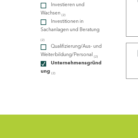
Investieren und
Wachsen
(2)
ndorte
Investitionen in
Sachanlagen und Beratung
(2)
Qualifizierung/Aus- und
Weiterbildung/Personal
(2)
Unternehmensgründ
ung
(2)