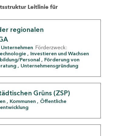
struktur Leitlinie für
er regionalen
IGA
Unternehmen
Förderzweck:
Technologie
Investieren und Wachsen
rbildung/Personal
Förderung von
eratung
Unternehmensgründung
tädtischen Grüns (ZSP)
den
Kommunen
Öffentliche
entwicklung