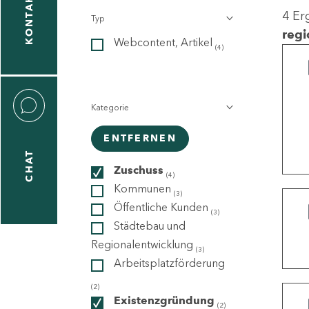
KONTAKT
4 Er
Typ
gen
regi
Webcontent, Artikel
n
(4)
Kategorie
ENTFERNEN
CHAT
icecenter
Zuschuss
(4)
Kommunen
(3)
Öffentliche Kunden
(3)
taktformular
Städtebau und
Regionalentwicklung
(3)
Arbeitsplatzförderung
erportal
(2)
Existenzgründung
(2)