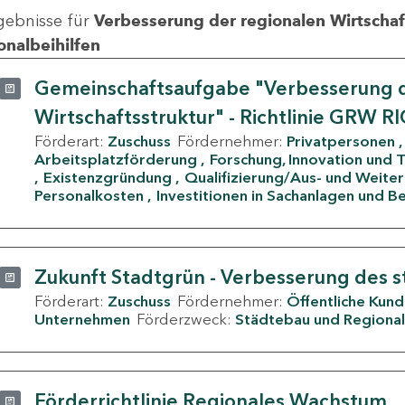
gebnisse für
Verbesserung der regionalen Wirtschafts
onalbeihilfen
Gemeinschaftsaufgabe "Verbesserung d
Wirtschaftsstruktur" - Richtlinie GRW R
Förderart:
Zuschuss
Fördernehmer:
Privatpersonen
Arbeitsplatzförderung
Forschung, Innovation und 
Existenzgründung
Qualifizierung/Aus- und Weite
Personalkosten
Investitionen in Sachanlagen und B
Zukunft Stadtgrün - Verbesserung des s
Förderart:
Zuschuss
Fördernehmer:
Öffentliche Kun
Unternehmen
Förderzweck:
Städtebau und Regional
Förderrichtlinie Regionales Wachstum