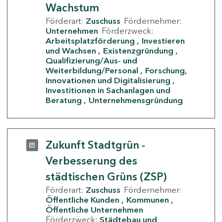
Wachstum
Förderart:
Zuschuss
Fördernehmer:
Unternehmen
Förderzweck:
Arbeitsplatzförderung
Investieren
und Wachsen
Existenzgründung
Qualifizierung/Aus- und
Weiterbildung/Personal
Forschung,
Innovationen und Digitalisierung
Investitionen in Sachanlagen und
Beratung
Unternehmensgründung
Zukunft Stadtgrün -
Verbesserung des
städtischen Grüns (ZSP)
Förderart:
Zuschuss
Fördernehmer:
Öffentliche Kunden
Kommunen
Öffentliche Unternehmen
Förderzweck:
Städtebau und