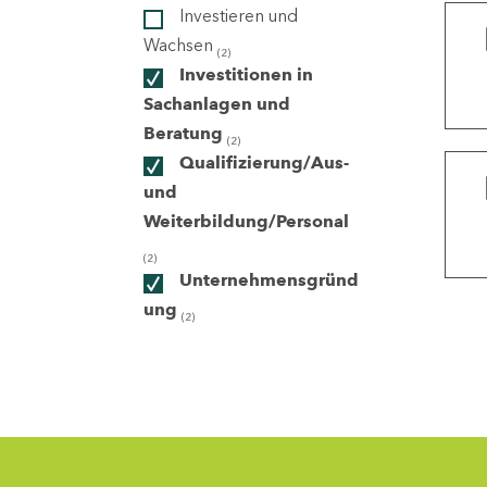
Investieren und
Wachsen
(2)
ndorte
Investitionen in
Sachanlagen und
Beratung
(2)
Qualifizierung/Aus-
und
Weiterbildung/Personal
(2)
Unternehmensgründ
ung
(2)