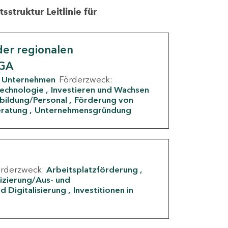
struktur Leitlinie für
er regionalen
IGA
Unternehmen
Förderzweck:
Technologie
Investieren und Wachsen
rbildung/Personal
Förderung von
eratung
Unternehmensgründung
örderzweck:
Arbeitsplatzförderung
fizierung/Aus- und
d Digitalisierung
Investitionen in
g