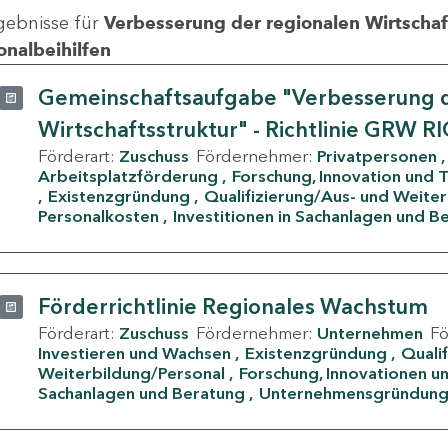
gebnisse für
Verbesserung der regionalen Wirtschafts
onalbeihilfen
Gemeinschaftsaufgabe "Verbesserung d
Wirtschaftsstruktur" - Richtlinie GRW R
Förderart:
Zuschuss
Fördernehmer:
Privatpersonen
Arbeitsplatzförderung
Forschung, Innovation und 
Existenzgründung
Qualifizierung/Aus- und Weite
Personalkosten
Investitionen in Sachanlagen und B
Förderrichtlinie Regionales Wachstum
Förderart:
Zuschuss
Fördernehmer:
Unternehmen
F
Investieren und Wachsen
Existenzgründung
Quali
Weiterbildung/Personal
Forschung, Innovationen un
Sachanlagen und Beratung
Unternehmensgründun