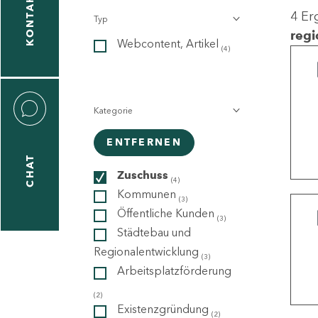
KONTAKT
4 Er
Typ
gen
regi
Webcontent, Artikel
n
(4)
Kategorie
ENTFERNEN
CHAT
icecenter
Zuschuss
(4)
Kommunen
(3)
Öffentliche Kunden
(3)
taktformular
Städtebau und
Regionalentwicklung
(3)
Arbeitsplatzförderung
erportal
(2)
Existenzgründung
(2)