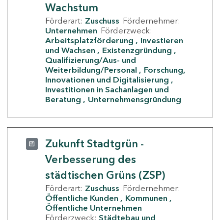
Wachstum
Förderart:
Zuschuss
Fördernehmer:
Unternehmen
Förderzweck:
Arbeitsplatzförderung
Investieren
und Wachsen
Existenzgründung
Qualifizierung/Aus- und
Weiterbildung/Personal
Forschung,
Innovationen und Digitalisierung
Investitionen in Sachanlagen und
Beratung
Unternehmensgründung
Zukunft Stadtgrün -
Verbesserung des
städtischen Grüns (ZSP)
Förderart:
Zuschuss
Fördernehmer:
Öffentliche Kunden
Kommunen
Öffentliche Unternehmen
Förderzweck:
Städtebau und