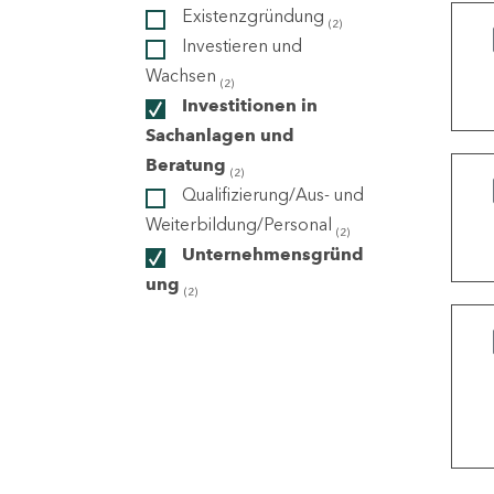
Existenzgründung
(2)
Investieren und
ndorte
Wachsen
(2)
Investitionen in
Sachanlagen und
Beratung
(2)
Qualifizierung/Aus- und
Weiterbildung/Personal
(2)
Unternehmensgründ
ung
(2)