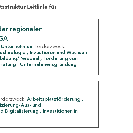
struktur Leitlinie für
er regionalen
IGA
Unternehmen
Förderzweck:
Technologie
Investieren und Wachsen
rbildung/Personal
Förderung von
eratung
Unternehmensgründung
örderzweck:
Arbeitsplatzförderung
fizierung/Aus- und
d Digitalisierung
Investitionen in
g