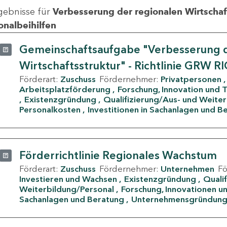
gebnisse für
Verbesserung der regionalen Wirtschafts
onalbeihilfen
Gemeinschaftsaufgabe "Verbesserung d
Wirtschaftsstruktur" - Richtlinie GRW R
Förderart:
Zuschuss
Fördernehmer:
Privatpersonen
Arbeitsplatzförderung
Forschung, Innovation und 
Existenzgründung
Qualifizierung/Aus- und Weite
Personalkosten
Investitionen in Sachanlagen und B
Förderrichtlinie Regionales Wachstum
Förderart:
Zuschuss
Fördernehmer:
Unternehmen
F
Investieren und Wachsen
Existenzgründung
Quali
Weiterbildung/Personal
Forschung, Innovationen un
Sachanlagen und Beratung
Unternehmensgründun