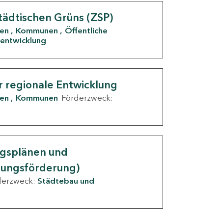
tädtischen Grüns (ZSP)
den
Kommunen
Öffentliche
entwicklung
r regionale Entwicklung
den
Kommunen
Förderzweck:
ngsplänen und
nungsförderung)
derzweck:
Städtebau und