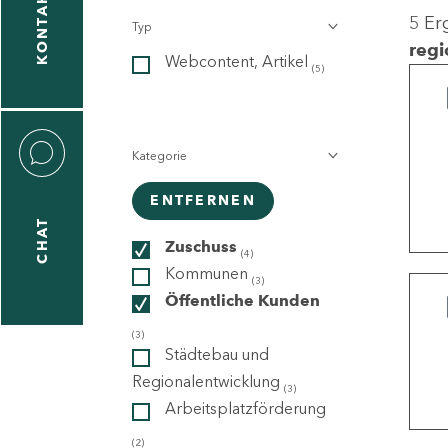
KONTAKT
5 Er
Typ
gen
regi
Webcontent, Artikel
n
(5)
Kategorie
ENTFERNEN
CHAT
icecenter
Zuschuss
(4)
Kommunen
(3)
Öffentliche Kunden
taktformular
(3)
Städtebau und
Regionalentwicklung
(3)
Arbeitsplatzförderung
erportal
(2)