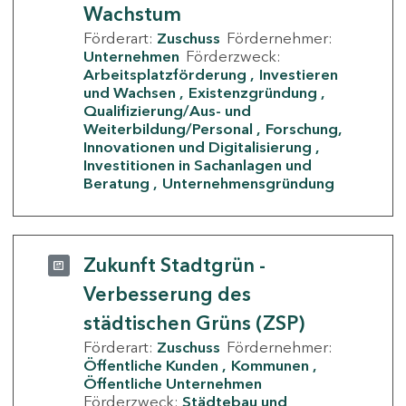
Wachstum
Förderart:
Zuschuss
Fördernehmer:
Unternehmen
Förderzweck:
Arbeitsplatzförderung
Investieren
und Wachsen
Existenzgründung
Qualifizierung/Aus- und
Weiterbildung/Personal
Forschung,
Innovationen und Digitalisierung
Investitionen in Sachanlagen und
Beratung
Unternehmensgründung
Zukunft Stadtgrün -
Verbesserung des
städtischen Grüns (ZSP)
Förderart:
Zuschuss
Fördernehmer:
Öffentliche Kunden
Kommunen
Öffentliche Unternehmen
Förderzweck:
Städtebau und