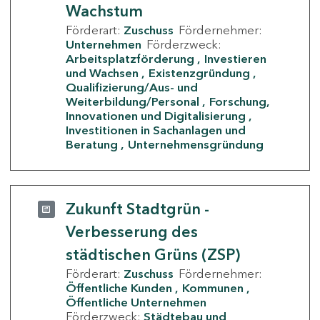
Wachstum
Förderart:
Zuschuss
Fördernehmer:
Unternehmen
Förderzweck:
Arbeitsplatzförderung
Investieren
und Wachsen
Existenzgründung
Qualifizierung/Aus- und
Weiterbildung/Personal
Forschung,
Innovationen und Digitalisierung
Investitionen in Sachanlagen und
Beratung
Unternehmensgründung
Zukunft Stadtgrün -
Verbesserung des
städtischen Grüns (ZSP)
Förderart:
Zuschuss
Fördernehmer:
Öffentliche Kunden
Kommunen
Öffentliche Unternehmen
Förderzweck:
Städtebau und