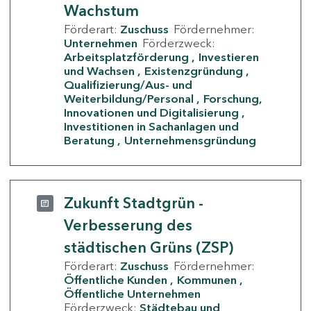
Wachstum
Förderart:
Zuschuss
Fördernehmer:
Unternehmen
Förderzweck:
Arbeitsplatzförderung
Investieren
und Wachsen
Existenzgründung
Qualifizierung/Aus- und
Weiterbildung/Personal
Forschung,
Innovationen und Digitalisierung
Investitionen in Sachanlagen und
Beratung
Unternehmensgründung
Zukunft Stadtgrün -
Verbesserung des
städtischen Grüns (ZSP)
Förderart:
Zuschuss
Fördernehmer:
Öffentliche Kunden
Kommunen
Öffentliche Unternehmen
Förderzweck:
Städtebau und