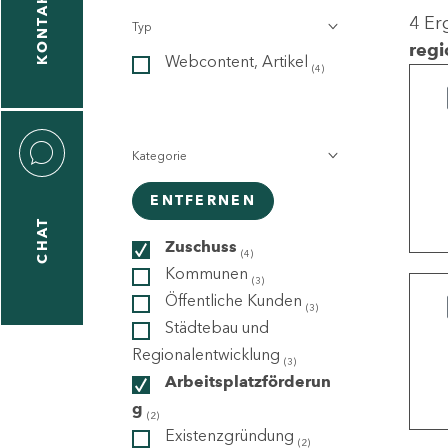
KONTAKT
4 Er
Typ
gen
regi
Webcontent, Artikel
n
(4)
Kategorie
ENTFERNEN
CHAT
icecenter
Zuschuss
(4)
Kommunen
(3)
Öffentliche Kunden
(3)
taktformular
Städtebau und
Regionalentwicklung
(3)
Arbeitsplatzförderun
g
erportal
(2)
Existenzgründung
(2)