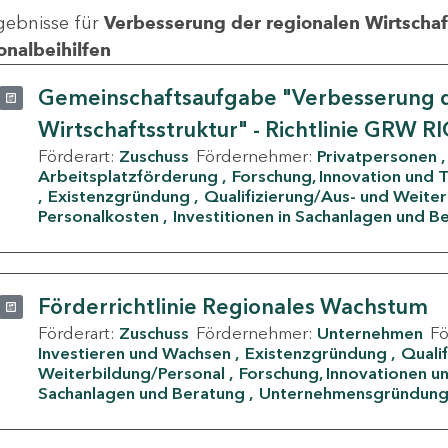
gebnisse für
Verbesserung der regionalen Wirtschafts
onalbeihilfen
Gemeinschaftsaufgabe "Verbesserung d
Wirtschaftsstruktur" - Richtlinie GRW R
Förderart:
Zuschuss
Fördernehmer:
Privatpersonen
Arbeitsplatzförderung
Forschung, Innovation und 
Existenzgründung
Qualifizierung/Aus- und Weite
Personalkosten
Investitionen in Sachanlagen und B
Förderrichtlinie Regionales Wachstum
Förderart:
Zuschuss
Fördernehmer:
Unternehmen
F
Investieren und Wachsen
Existenzgründung
Quali
Weiterbildung/Personal
Forschung, Innovationen un
Sachanlagen und Beratung
Unternehmensgründun