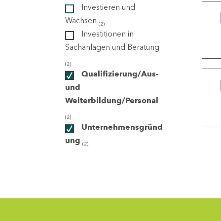
Investieren und
Wachsen
(2)
ndorte
Investitionen in
Sachanlagen und Beratung
(2)
Qualifizierung/Aus-
und
Weiterbildung/Personal
(2)
Unternehmensgründ
ung
(2)