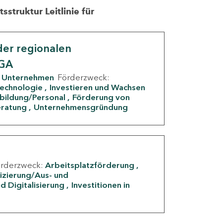
struktur Leitlinie für
er regionalen
IGA
Unternehmen
Förderzweck:
Technologie
Investieren und Wachsen
rbildung/Personal
Förderung von
eratung
Unternehmensgründung
örderzweck:
Arbeitsplatzförderung
fizierung/Aus- und
d Digitalisierung
Investitionen in
g