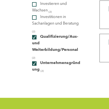
Investieren und
Wachsen
(2)
ndorte
Investitionen in
Sachanlagen und Beratung
(2)
Qualifizierung/Aus-
und
Weiterbildung/Personal
(2)
Unternehmensgründ
ung
(2)