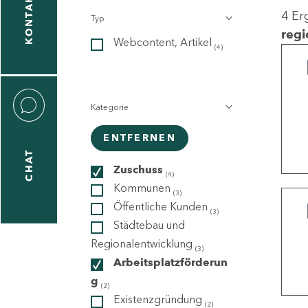
KONTAKT
4 Er
Typ
gen
regi
Webcontent, Artikel
n
(4)
Kategorie
ENTFERNEN
CHAT
icecenter
Zuschuss
(4)
Kommunen
(3)
Öffentliche Kunden
(3)
taktformular
Städtebau und
Regionalentwicklung
(3)
Arbeitsplatzförderun
g
erportal
(2)
Existenzgründung
(2)