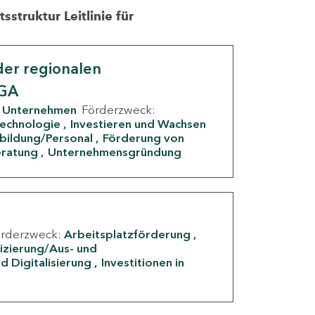
struktur Leitlinie für
er regionalen
IGA
Unternehmen
Förderzweck:
Technologie
Investieren und Wachsen
rbildung/Personal
Förderung von
eratung
Unternehmensgründung
örderzweck:
Arbeitsplatzförderung
fizierung/Aus- und
d Digitalisierung
Investitionen in
g