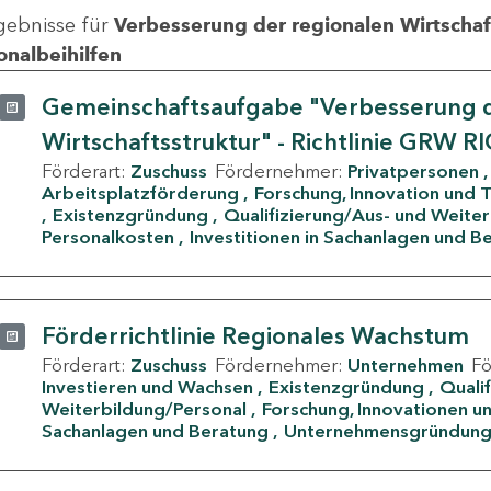
gebnisse für
Verbesserung der regionalen Wirtschafts
onalbeihilfen
Gemeinschaftsaufgabe "Verbesserung d
Wirtschaftsstruktur" - Richtlinie GRW R
Förderart:
Zuschuss
Fördernehmer:
Privatpersonen
Arbeitsplatzförderung
Forschung, Innovation und 
Existenzgründung
Qualifizierung/Aus- und Weite
Personalkosten
Investitionen in Sachanlagen und B
Förderrichtlinie Regionales Wachstum
Förderart:
Zuschuss
Fördernehmer:
Unternehmen
F
Investieren und Wachsen
Existenzgründung
Quali
Weiterbildung/Personal
Forschung, Innovationen un
Sachanlagen und Beratung
Unternehmensgründun