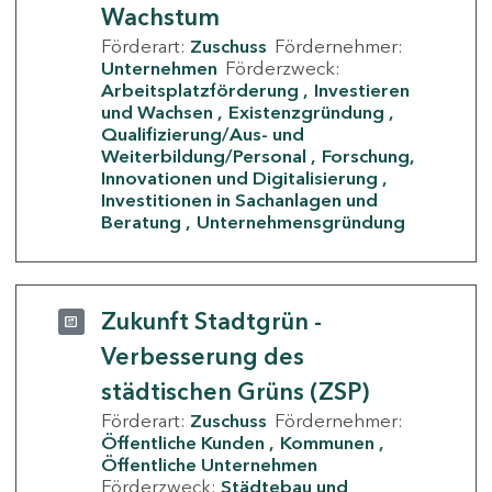
Wachstum
Förderart:
Zuschuss
Fördernehmer:
Unternehmen
Förderzweck:
Arbeitsplatzförderung
Investieren
und Wachsen
Existenzgründung
Qualifizierung/Aus- und
Weiterbildung/Personal
Forschung,
Innovationen und Digitalisierung
Investitionen in Sachanlagen und
Beratung
Unternehmensgründung
Zukunft Stadtgrün -
Verbesserung des
städtischen Grüns (ZSP)
Förderart:
Zuschuss
Fördernehmer:
Öffentliche Kunden
Kommunen
Öffentliche Unternehmen
Förderzweck:
Städtebau und