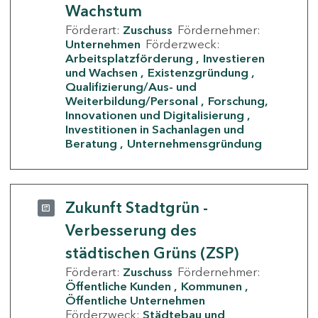
Wachstum
Förderart:
Zuschuss
Fördernehmer:
Unternehmen
Förderzweck:
Arbeitsplatzförderung
Investieren
und Wachsen
Existenzgründung
Qualifizierung/Aus- und
Weiterbildung/Personal
Forschung,
Innovationen und Digitalisierung
Investitionen in Sachanlagen und
Beratung
Unternehmensgründung
Zukunft Stadtgrün -
Verbesserung des
städtischen Grüns (ZSP)
Förderart:
Zuschuss
Fördernehmer:
Öffentliche Kunden
Kommunen
Öffentliche Unternehmen
Förderzweck:
Städtebau und