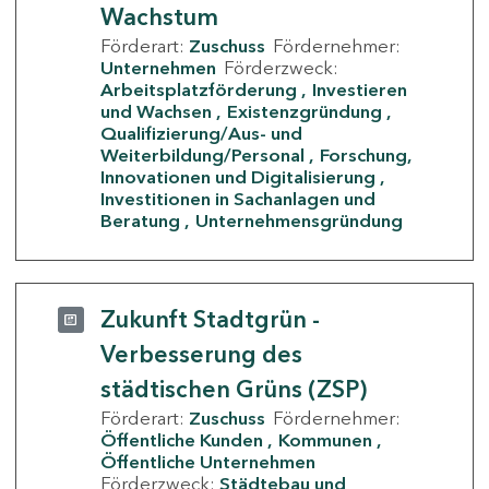
Wachstum
Förderart:
Zuschuss
Fördernehmer:
Unternehmen
Förderzweck:
Arbeitsplatzförderung
Investieren
und Wachsen
Existenzgründung
Qualifizierung/Aus- und
Weiterbildung/Personal
Forschung,
Innovationen und Digitalisierung
Investitionen in Sachanlagen und
Beratung
Unternehmensgründung
Zukunft Stadtgrün -
Verbesserung des
städtischen Grüns (ZSP)
Förderart:
Zuschuss
Fördernehmer:
Öffentliche Kunden
Kommunen
Öffentliche Unternehmen
Förderzweck:
Städtebau und