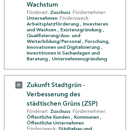
Wachstum
Förderart:
Zuschuss
Fördernehmer:
Unternehmen
Förderzweck:
Arbeitsplatzförderung
Investieren
und Wachsen
Existenzgründung
Qualifizierung/Aus- und
Weiterbildung/Personal
Forschung,
Innovationen und Digitalisierung
Investitionen in Sachanlagen und
Beratung
Unternehmensgründung
Zukunft Stadtgrün -
Verbesserung des
städtischen Grüns (ZSP)
Förderart:
Zuschuss
Fördernehmer:
Öffentliche Kunden
Kommunen
Öffentliche Unternehmen
Förderzweck:
Städtebau und