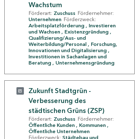
Wachstum
Förderart:
Zuschuss
Fördernehmer:
Unternehmen
Förderzweck:
Arbeitsplatzförderung
Investieren
und Wachsen
Existenzgründung
Qualifizierung/Aus- und
Weiterbildung/Personal
Forschung,
Innovationen und Digitalisierung
Investitionen in Sachanlagen und
Beratung
Unternehmensgründung
Zukunft Stadtgrün -
Verbesserung des
städtischen Grüns (ZSP)
Förderart:
Zuschuss
Fördernehmer:
Öffentliche Kunden
Kommunen
Öffentliche Unternehmen
Förderzweck:
Städtebau und