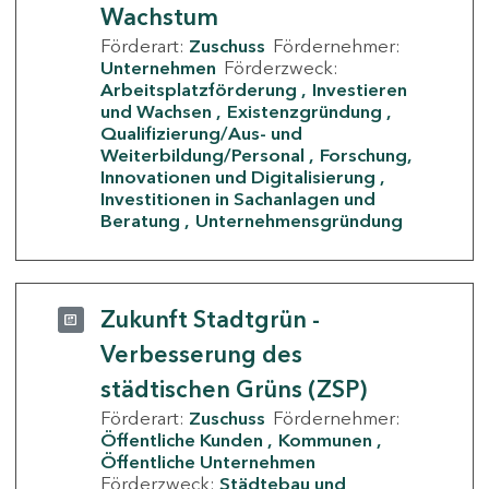
Wachstum
Förderart:
Zuschuss
Fördernehmer:
Unternehmen
Förderzweck:
Arbeitsplatzförderung
Investieren
und Wachsen
Existenzgründung
Qualifizierung/Aus- und
Weiterbildung/Personal
Forschung,
Innovationen und Digitalisierung
Investitionen in Sachanlagen und
Beratung
Unternehmensgründung
Zukunft Stadtgrün -
Verbesserung des
städtischen Grüns (ZSP)
Förderart:
Zuschuss
Fördernehmer:
Öffentliche Kunden
Kommunen
Öffentliche Unternehmen
Förderzweck:
Städtebau und