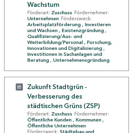
Wachstum
Förderart:
Zuschuss
Fördernehmer:
Unternehmen
Förderzweck:
Arbeitsplatzförderung
Investieren
und Wachsen
Existenzgründung
Qualifizierung/Aus- und
Weiterbildung/Personal
Forschung,
Innovationen und Digitalisierung
Investitionen in Sachanlagen und
Beratung
Unternehmensgründung
Zukunft Stadtgrün -
Verbesserung des
städtischen Grüns (ZSP)
Förderart:
Zuschuss
Fördernehmer:
Öffentliche Kunden
Kommunen
Öffentliche Unternehmen
Förderzweck:
Städtebau und