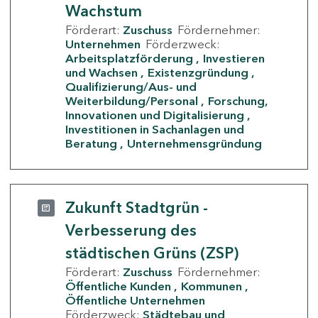
Wachstum
Förderart:
Zuschuss
Fördernehmer:
Unternehmen
Förderzweck:
Arbeitsplatzförderung
Investieren
und Wachsen
Existenzgründung
Qualifizierung/Aus- und
Weiterbildung/Personal
Forschung,
Innovationen und Digitalisierung
Investitionen in Sachanlagen und
Beratung
Unternehmensgründung
Zukunft Stadtgrün -
Verbesserung des
städtischen Grüns (ZSP)
Förderart:
Zuschuss
Fördernehmer:
Öffentliche Kunden
Kommunen
Öffentliche Unternehmen
Förderzweck:
Städtebau und