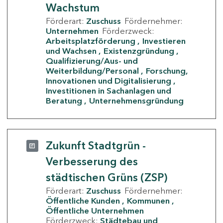
Wachstum
Förderart:
Zuschuss
Fördernehmer:
Unternehmen
Förderzweck:
Arbeitsplatzförderung
Investieren
und Wachsen
Existenzgründung
Qualifizierung/Aus- und
Weiterbildung/Personal
Forschung,
Innovationen und Digitalisierung
Investitionen in Sachanlagen und
Beratung
Unternehmensgründung
Zukunft Stadtgrün -
Verbesserung des
städtischen Grüns (ZSP)
Förderart:
Zuschuss
Fördernehmer:
Öffentliche Kunden
Kommunen
Öffentliche Unternehmen
Förderzweck:
Städtebau und