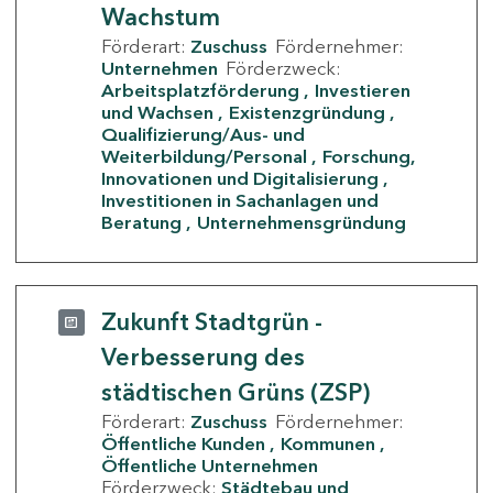
Wachstum
Förderart:
Zuschuss
Fördernehmer:
Unternehmen
Förderzweck:
Arbeitsplatzförderung
Investieren
und Wachsen
Existenzgründung
Qualifizierung/Aus- und
Weiterbildung/Personal
Forschung,
Innovationen und Digitalisierung
Investitionen in Sachanlagen und
Beratung
Unternehmensgründung
Zukunft Stadtgrün -
Verbesserung des
städtischen Grüns (ZSP)
Förderart:
Zuschuss
Fördernehmer:
Öffentliche Kunden
Kommunen
Öffentliche Unternehmen
Förderzweck:
Städtebau und