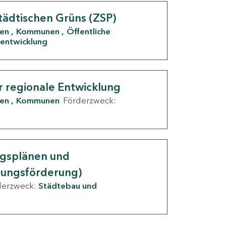
tädtischen Grüns (ZSP)
den
Kommunen
Öffentliche
entwicklung
r regionale Entwicklung
den
Kommunen
Förderzweck:
ngsplänen und
nungsförderung)
derzweck:
Städtebau und