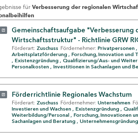
gebnisse für
Verbesserung der regionalen Wirtschafts
onalbeihilfen
Gemeinschaftsaufgabe "Verbesserung d
Wirtschaftsstruktur" - Richtlinie GRW R
Förderart:
Zuschuss
Fördernehmer:
Privatpersonen
Arbeitsplatzförderung
Forschung, Innovation und 
Existenzgründung
Qualifizierung/Aus- und Weite
Personalkosten
Investitionen in Sachanlagen und B
Förderrichtlinie Regionales Wachstum
Förderart:
Zuschuss
Fördernehmer:
Unternehmen
F
Investieren und Wachsen
Existenzgründung
Quali
Weiterbildung/Personal
Forschung, Innovationen un
Sachanlagen und Beratung
Unternehmensgründun