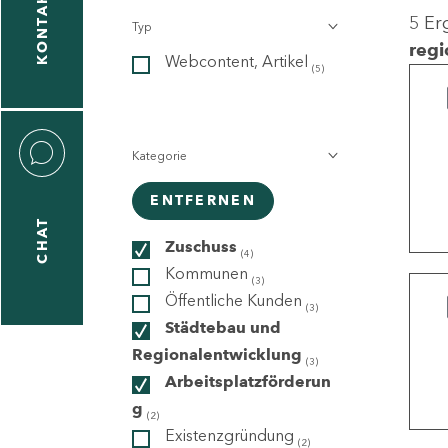
KONTAKT
5 Er
Typ
gen
regi
Webcontent, Artikel
n
(5)
Kategorie
ENTFERNEN
CHAT
icecenter
Zuschuss
(4)
Kommunen
(3)
Öffentliche Kunden
(3)
taktformular
Städtebau und
Regionalentwicklung
(3)
Arbeitsplatzförderun
g
erportal
(2)
Existenzgründung
(2)