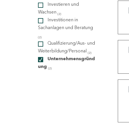
Investieren und
Wachsen
(2)
ndorte
Investitionen in
Sachanlagen und Beratung
(2)
Qualifizierung/Aus- und
Weiterbildung/Personal
(2)
Unternehmensgründ
ung
(2)