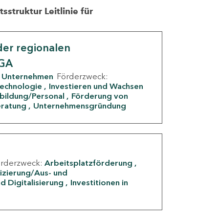
struktur Leitlinie für
er regionalen
IGA
Unternehmen
Förderzweck:
Technologie
Investieren und Wachsen
rbildung/Personal
Förderung von
eratung
Unternehmensgründung
örderzweck:
Arbeitsplatzförderung
fizierung/Aus- und
d Digitalisierung
Investitionen in
g