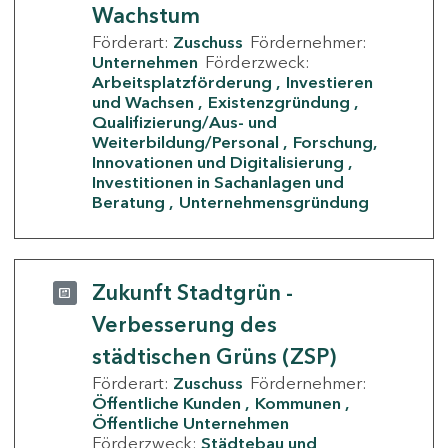
Wachstum
Förderart:
Zuschuss
Fördernehmer:
Unternehmen
Förderzweck:
Arbeitsplatzförderung
Investieren
und Wachsen
Existenzgründung
Qualifizierung/Aus- und
Weiterbildung/Personal
Forschung,
Innovationen und Digitalisierung
Investitionen in Sachanlagen und
Beratung
Unternehmensgründung
Zukunft Stadtgrün -
Verbesserung des
städtischen Grüns (ZSP)
Förderart:
Zuschuss
Fördernehmer:
Öffentliche Kunden
Kommunen
Öffentliche Unternehmen
Förderzweck:
Städtebau und