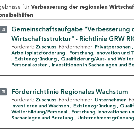
gebnisse für
Verbesserung der regionalen Wirtschafts
onalbeihilfen
Gemeinschaftsaufgabe "Verbesserung d
Wirtschaftsstruktur" - Richtlinie GRW R
Förderart:
Zuschuss
Fördernehmer:
Privatpersonen
Arbeitsplatzförderung
Forschung, Innovation und 
Existenzgründung
Qualifizierung/Aus- und Weite
Personalkosten
Investitionen in Sachanlagen und B
Förderrichtlinie Regionales Wachstum
Förderart:
Zuschuss
Fördernehmer:
Unternehmen
F
Investieren und Wachsen
Existenzgründung
Quali
Weiterbildung/Personal
Forschung, Innovationen un
Sachanlagen und Beratung
Unternehmensgründun