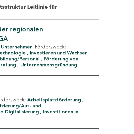
struktur Leitlinie für
er regionalen
IGA
Unternehmen
Förderzweck:
Technologie
Investieren und Wachsen
rbildung/Personal
Förderung von
eratung
Unternehmensgründung
örderzweck:
Arbeitsplatzförderung
fizierung/Aus- und
d Digitalisierung
Investitionen in
g