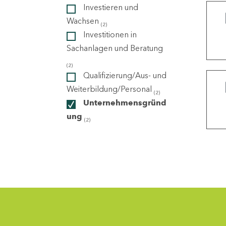
Investieren und
Wachsen
(2)
ndorte
Investitionen in
Sachanlagen und Beratung
(2)
Qualifizierung/Aus- und
Weiterbildung/Personal
(2)
Unternehmensgründ
ung
(2)