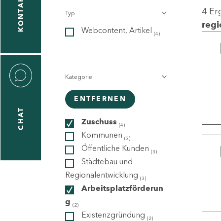
KONTAKT
4 Er
Typ
gen
regi
Webcontent, Artikel
n
(4)
Kategorie
ENTFERNEN
CHAT
icecenter
Zuschuss
(4)
Kommunen
(3)
Öffentliche Kunden
(3)
taktformular
Städtebau und
Regionalentwicklung
(3)
Arbeitsplatzförderun
g
erportal
(2)
Existenzgründung
(2)