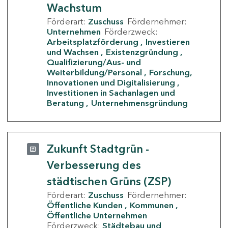
Wachstum
Förderart:
Zuschuss
Fördernehmer:
Unternehmen
Förderzweck:
Arbeitsplatzförderung
Investieren
und Wachsen
Existenzgründung
Qualifizierung/Aus- und
Weiterbildung/Personal
Forschung,
Innovationen und Digitalisierung
Investitionen in Sachanlagen und
Beratung
Unternehmensgründung
Zukunft Stadtgrün -
Verbesserung des
städtischen Grüns (ZSP)
Förderart:
Zuschuss
Fördernehmer:
Öffentliche Kunden
Kommunen
Öffentliche Unternehmen
Förderzweck:
Städtebau und